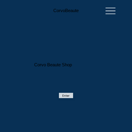
CorvoBeaute
Corvo Beaute Shop
Enter