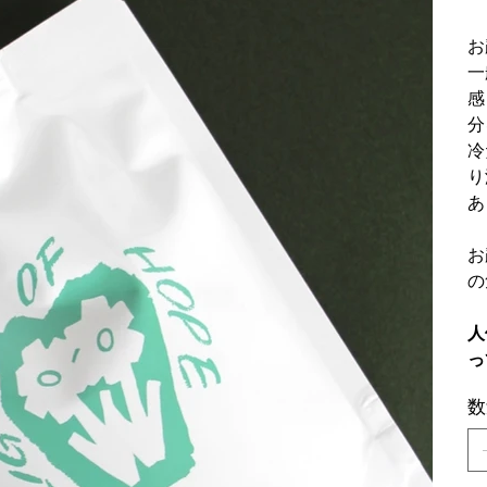
お
一
感
分
冷
り
あ
お
の
人
っ
数