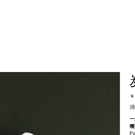
無添加洗顔Kinsel
水素レンタル
価
￥
格
消
一
種
P