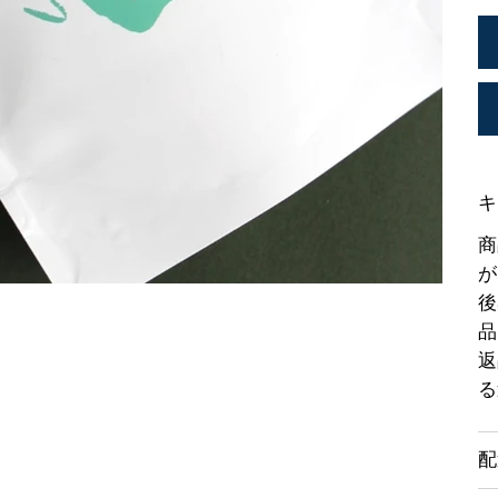
キ
商
が
後
品
返
る
配