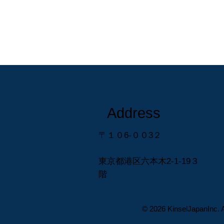
Address
〒１０6-００3２
東京都港区六本木2-1-19３
階
© 2026 KinselJapanInc. Al