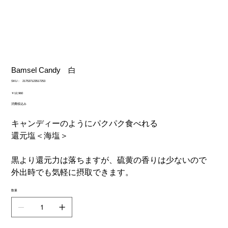
Bamsel Candy 白
SKU：
SKU：
217537123517253
217537123517253
価
￥12,960
格
消費税込み
キャンディーのようにパクパク食べれる
還元塩＜海塩＞
黒より還元力は落ちますが、硫黄の香りは少ないので
外出時でも気軽に摂取できます。
数量