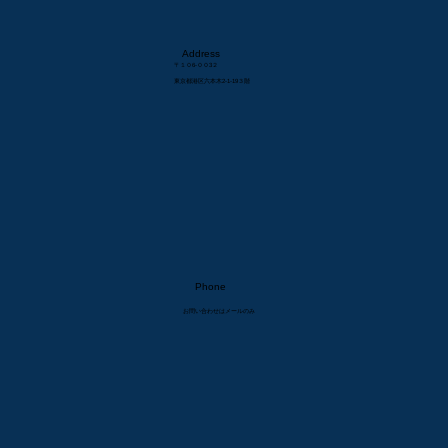
Address
〒１０6-００3２
東京都港区六本木2-1-19３階
Phone
​お問い合わせはメールのみ