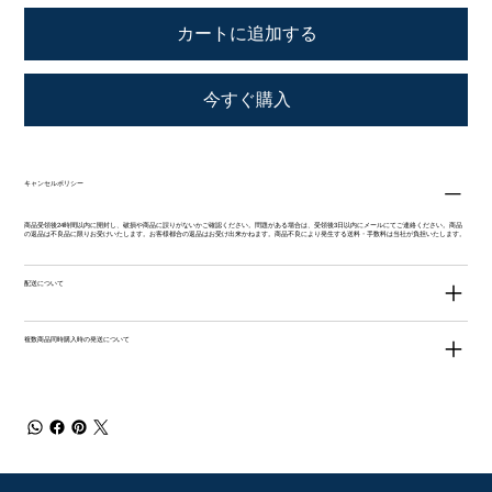
カートに追加する
今すぐ購入
キャンセルポリシー
商品受領後24時間以内に開封し、破損や商品に誤りがないかご確認ください。問題がある場合は、受領後3日以内にメールにてご連絡ください。商品
の返品は不良品に限りお受けいたします。お客様都合の返品はお受け出来かねます。商品不良により発生する送料・手数料は当社が負担いたします。
配送について
複数商品同時購入時の発送について